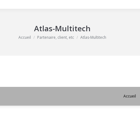
Atlas-Multitech
Vous êtes ici :
Accueil
Partenaire, client, etc
Atlas-Multitech
Accueil